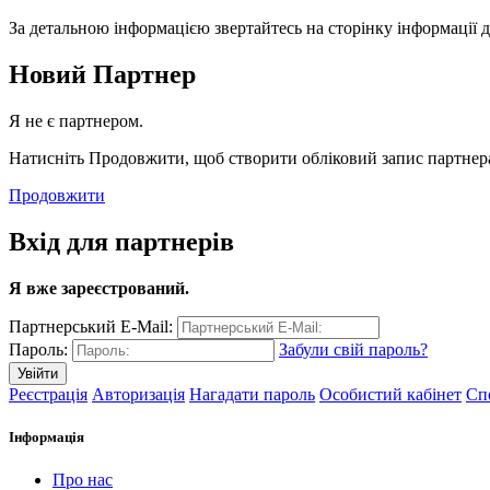
За детальною інформацією звертайтесь на сторінку інформації д
Новий Партнер
Я не є партнером.
Натисніть Продовжити, щоб створити обліковий запис партнера.
Продовжити
Вхід для партнерів
Я вже зареєстрований.
Партнерський E-Mail:
Пароль:
Забули свій пароль?
Реєстрація
Авторизація
Нагадати пароль
Особистий кабінет
Сп
Інформація
Про нас