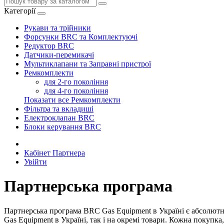
Категорії
Рукави та трійники
Форсунки BRC та Комплектуючі
Редуктор BRC
Датчики-перемикачі
Мультиклапани та Заправні пристрої
Ремкомплекти
для 2-го покоління
для 4-го покоління
Показати все Ремкомплекти
Фільтра та вкладиші
Електроклапан BRC
Блоки керування BRC
Кабінет Партнера
Увійти
Партнерська програма
Партнерська програма BRC Gas Еquipment в Україні є абсолют
Gas Еquipment в Україні, так і на окремі товари. Кожна покупка