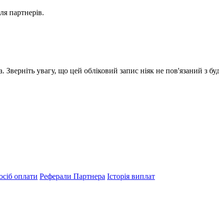
ля партнерів.
 Зверніть увагу, що цей обліковий запис ніяк не пов'язаний з б
осіб оплати
Реферали Партнера
Історія виплат